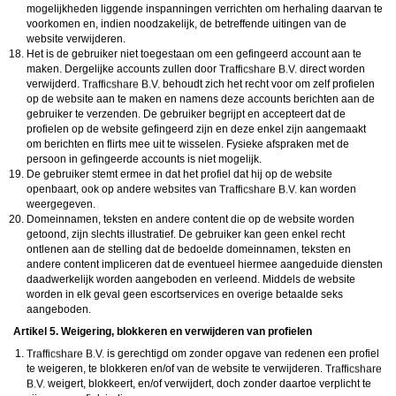
mogelijkheden liggende inspanningen verrichten om herhaling daarvan te
voorkomen en, indien noodzakelijk, de betreffende uitingen van de
website verwijderen.
Het is de gebruiker niet toegestaan om een gefingeerd account aan te
maken. Dergelijke accounts zullen door
direct worden
verwijderd.
behoudt zich het recht voor om zelf profielen
op de website aan te maken en namens deze accounts berichten aan de
gebruiker te verzenden. De gebruiker begrijpt en accepteert dat de
profielen op de website gefingeerd zijn en deze enkel zijn aangemaakt
om berichten en flirts mee uit te wisselen. Fysieke afspraken met de
persoon in gefingeerde accounts is niet mogelijk.
De gebruiker stemt ermee in dat het profiel dat hij op de website
openbaart, ook op andere websites van
kan worden
weergegeven.
Domeinnamen, teksten en andere content die op de website worden
getoond, zijn slechts illustratief. De gebruiker kan geen enkel recht
ontlenen aan de stelling dat de bedoelde domeinnamen, teksten en
andere content impliceren dat de eventueel hiermee aangeduide diensten
daadwerkelijk worden aangeboden en verleend. Middels de website
worden in elk geval geen escortservices en overige betaalde seks
aangeboden.
Artikel 5. Weigering, blokkeren en verwijderen van profielen
is gerechtigd om zonder opgave van redenen een profiel
te weigeren, te blokkeren en/of van de website te verwijderen.
weigert, blokkeert, en/of verwijdert, doch zonder daartoe verplicht te