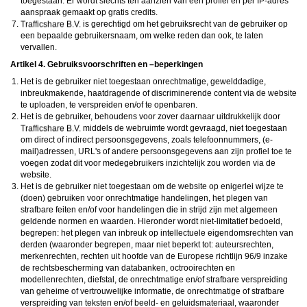
toegestaan. Er wordt slechts ten aanzien van één profiel en per IP-adres
aanspraak gemaakt op gratis credits.
is gerechtigd om het gebruiksrecht van de gebruiker op
een bepaalde gebruikersnaam, om welke reden dan ook, te laten
vervallen.
Artikel 4. Gebruiksvoorschriften en –beperkingen
Het is de gebruiker niet toegestaan onrechtmatige, gewelddadige,
inbreukmakende, haatdragende of discriminerende content via de website
te uploaden, te verspreiden en/of te openbaren.
Het is de gebruiker, behoudens voor zover daarnaar uitdrukkelijk door
middels de webruimte wordt gevraagd, niet toegestaan
om direct of indirect persoonsgegevens, zoals telefoonnummers, (e-
mail)adressen, URL's of andere persoonsgegevens aan zijn profiel toe te
voegen zodat dit voor medegebruikers inzichtelijk zou worden via de
website.
Het is de gebruiker niet toegestaan om de website op enigerlei wijze te
(doen) gebruiken voor onrechtmatige handelingen, het plegen van
strafbare feiten en/of voor handelingen die in strijd zijn met algemeen
geldende normen en waarden. Hieronder wordt niet-limitatief bedoeld,
begrepen: het plegen van inbreuk op intellectuele eigendomsrechten van
derden (waaronder begrepen, maar niet beperkt tot: auteursrechten,
merkenrechten, rechten uit hoofde van de Europese richtlijn 96/9 inzake
de rechtsbescherming van databanken, octrooirechten en
modellenrechten, diefstal, de onrechtmatige en/of strafbare verspreiding
van geheime of vertrouwelijke informatie, de onrechtmatige of strafbare
verspreiding van teksten en/of beeld- en geluidsmateriaal, waaronder