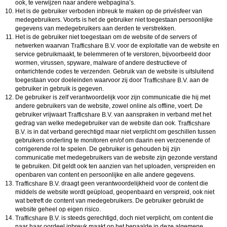
ook, te verwijzen naar andere webpagina’s.
Het is de gebruiker verboden inbreuk te maken op de privésfeer van
medegebruikers. Voorts is het de gebruiker niet toegestaan persoonlijke
gegevens van medegebruikers aan derden te verstrekken.
Het is de gebruiker niet toegestaan om de website of de servers of
netwerken waarvan
voor de exploitatie van de website en
service gebruikmaakt, te belemmeren of te verstoren, bijvoorbeeld door
wormen, virussen, spyware, malware of andere destructieve of
ontwrichtende codes te verzenden. Gebruik van de website is uitsluitend
toegestaan voor doeleinden waarvoor zij door
aan de
gebruiker in gebruik is gegeven.
De gebruiker is zelf verantwoordelijk voor zijn communicatie die hij met
andere gebruikers van de website, zowel online als offline, voert. De
gebruiker vrijwaart
van aanspraken in verband met het
gedrag van welke medegebruiker van de website dan ook.
is in dat verband gerechtigd maar niet verplicht om geschillen tussen
gebruikers onderling te monitoren en/of om daarin een verzoenende of
corrigerende rol te spelen. De gebruiker is gehouden bij zijn
communicatie met medegebruikers van de website zijn gezonde verstand
te gebruiken. Dit geldt ook ten aanzien van het uploaden, verspreiden en
openbaren van content en persoonlijke en alle andere gegevens.
draagt geen verantwoordelijkheid voor de content die
middels de website wordt geüpload, geopenbaard en verspreid, ook niet
wat betreft de content van medegebruikers. De gebruiker gebruikt de
website geheel op eigen risico.
is steeds gerechtigd, doch niet verplicht, om content die
naar haar oordeel inbreuk maakt op het bepaalde in deze algemene