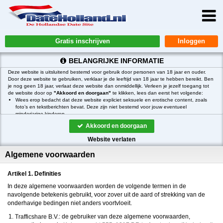
Gratis inschrijven
BELANGRIJKE INFORMATIE
Deze website is uitsluitend bestemd voor gebruik door personen van 18 jaar en ouder.
Door deze website te gebruiken, verklaar je de leeftijd van 18 jaar te hebben bereikt. Ben
je nog geen 18 jaar, verlaat deze website dan onmiddellijk. Verleen je jezelf toegang tot
de website door op
"Akkoord en doorgaan"
te klikken, lees dan eerst het volgende:
Wees erop bedacht dat deze website expliciet seksuele en erotische content, zoals
foto’s en tekstberichten bevat. Deze zijn niet bestemd voor jouw eventueel
minderjarige kinderen.
gebruikt functionele, analytische cookies, social media cookies en
Akkoord en doorgaan
vergelijkbare technieken, zoals Google Webmaster Tools, Google Analytics, Alexa
Certify, Yandex, Hotjar, Histats en Statcounter die automatisch gegevens kunnen
Website verlaten
verzamelen wanneer je de website bezoekt. De gegevens verkregen uit de cookies,
worden gedeeld met derden die de programmatuur daarvoor beschikbaar stellen
Algemene voorwaarden
teneinde het voor
mogelijk te maken.
Wees voorzichtig bij het praten met vreemden via deze website. Je weet immers nooit
of ze goede of verkeerde bedoelingen hebben. Gebruik dan ook nooit jouw
Artikel 1. Definities
achternaam, e-mailadres, huis- of werkadres, telefoonnummer of andere naar jou
herleidbare gegevens op deze website.
In deze algemene voorwaarden worden de volgende termen in de
Zet iemand jou onder druk op deze website, bijvoorbeeld om persoonlijke of financiële
navolgende betekenis gebruikt, voor zover uit de aard of strekking van de
gegevens te verstrekken? Stop dan meteen met het communiceren met deze persoon.
onderhavige bedingen niet anders voortvloeit.
Let er ook op dat mensen in staat zijn op een listige manier dergelijke gegevens van je
te verkrijgen. Communiceer daarom altijd oplettend en voorzichtig via deze website.
: de gebruiker van deze algemene voorwaarden,
Voorkom dat jouw minderjarige kinderen met erotische of anderszins voor minderjarigen