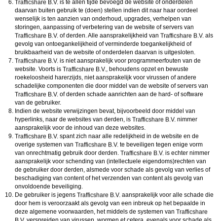
is te allen tijde bevoegd de website of onderdelen
daarvan buiten gebruik te (doen) stellen indien dit naar haar oordeel
wenselijk is ten aanzien van onderhoud, upgrades, verhelpen van
storingen, aanpassing of verbetering van de website of servers van
of derden. Alle aansprakelijkheid van
als
gevolg van ontoegankelijkheid of verminderde toegankelijkheid of
bruikbaarheid van de website of onderdelen daarvan is uitgesloten.
is niet aansprakelijk voor programmeerfouten van de
website. Voorts is
, behoudens opzet en bewuste
roekeloosheid harerzijds, niet aansprakelijk voor virussen of andere
schadelijke componenten die door middel van de website of servers van
of derden schade aanrichten aan de hard- of software
van de gebruiker.
Indien de website verwijzingen bevat, bijvoorbeeld door middel van
hyperlinks, naar de websites van derden, is
nimmer
aansprakelijk voor de inhoud van deze websites.
spant zich naar alle redelijkheid in de website en de
overige systemen van
te beveiligen tegen enige vorm
van onrechtmatig gebruik door derden.
is echter nimmer
aansprakelijk voor schending van (intellectuele eigendoms)rechten van
de gebruiker door derden, alsmede voor schade als gevolg van verlies of
beschadiging van content of het verzenden van content als gevolg van
onvoldoende beveiliging.
De gebruiker is jegens
aansprakelijk voor alle schade die
door hem is veroorzaakt als gevolg van een inbreuk op het bepaalde in
deze algemene voorwaarden, het middels de systemen van
verspreiden van virussen, wormen et cetera, evenals voor schade als