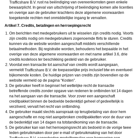
rust na beëindiging van overeenkomsten geen enkele
bewaarplicht. In geval van uitschrijving of beëindiging komen alle licenties
en overige aan de gebruiker krachtens deze algemene voorwaarden
toegekende rechten met onmiddellijke ingang te vervallen.
Artikel 7. Credits, betalingen en herroepingsrecht
Om berichten met medegebruikers uit te wisselen zijn credits nodig. Voorts
zijn credits nodig om medegebruikers zogenoemde flirts te sturen. Credits
kunnen via de website worden aangeschaft middels verschillende
betaalmethoden. Bij registratie worden, behoudens het bepaalde in het
overige van deze algemene voorwaarden en met name artikel 3.6, drie
credits kosteloos ter beschikking gesteld van de gebruiker.
Voordat een transactie tot aanschaf van credits wordt aangegaan,
vermeldt
de toepasselijke prijs inclusief btw en eventueel
bijkomende kosten. De huidige prijzen van credits zijn bovendien op de
website vermeld op de pagina “Kosten”.
De gebruiker heeft in beginsel het wettelijke recht de transactie
betreffende credits zonder opgave van redenen te ontbinden tot 14 dagen
na het aangaan van die transactie. Voor zover een aangeschaft
creditpakket binnen de bedoelde bedenktijd geheel of gedeeltelijk is
verzilverd, vervalt het recht van ontbinding.
De gebruiker maakt slechts aanspraak op terugbetaling van door hem
aangeschafte en nog niet aangebroken creditpakketten voor de duur van
de bedenktijd van 14 dagen na totstandkoming van de transactie.
De gebruiker kan van het herroepingsrecht als bedoeld in de vorige twee
leden gebruikmaken door per e-mail of gebruikmaking van het door