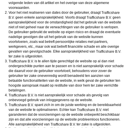
volgende leden van dit artikel en het overige van deze algemene
voorwaarden.
Voor het niet realiseren van dates door de gebruiker, draagt
geen enkele aansprakelijkheid. Voorts draagt
geen
aansprakelijkheid voor de omstandigheid dat het gebruik van de website
niet of niet geheel naar de verwachtingen van de gebruiker is verlopen.
De gebruiker gebruikt de website op eigen risico en draagt de eventuele
nadelige gevolgen die uit het gebruik van de website kunnen
voortvloeien, zoals wat betreft persoonlijke relaties met partners,
werkgevers, etc., maar ook wat betreft financiële schade en alle overige
gevallen van gevolgschade. Elke aansprakelijkheid van
ter zake is uitgesloten.
is te allen tijde gerechtigd de website op al dan niet
ondergeschikte punten aan te passen en is niet aansprakelijk voor schade
die daaruit voor de gebruiker voortvloeit, behoudens voor zover de
gebruiker ter zake onevenredig wordt benadeeld ten aanzien van
betaalde functionaliteiten van de website, in welk geval de gebruiker ten
hoogste aanspraak maakt op restitutie van door hem ter zake verrichtte
betalingen.
is niet aansprakelijk voor schade als gevolg van
onbevoegd gebruik van inloggegevens op de website.
spant zich in om de juiste werking en de bereikbaarheid
van de website te optimaliseren. Echter kan
niet
garanderen dat de voorzieningen op de website onbeperkt beschikbaar
zijn en dat alle voorzieningen op de website probleemloos functioneren.
Alle aansprakelijkheid van
ter zake is uitgesloten.