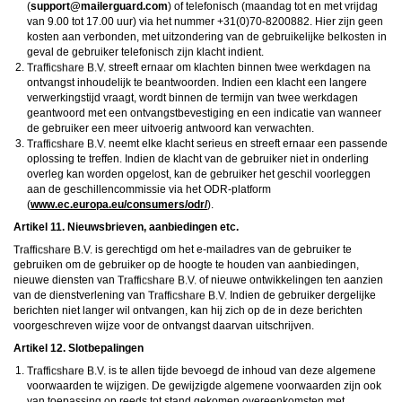
(
moc.draugreliam@troppus
) of telefonisch (maandag tot en met vrijdag
van 9.00 tot 17.00 uur) via het nummer +31(0)70-8200882. Hier zijn geen
kosten aan verbonden, met uitzondering van de gebruikelijke belkosten in
geval de gebruiker telefonisch zijn klacht indient.
streeft ernaar om klachten binnen twee werkdagen na
ontvangst inhoudelijk te beantwoorden. Indien een klacht een langere
verwerkingstijd vraagt, wordt binnen de termijn van twee werkdagen
geantwoord met een ontvangstbevestiging en een indicatie van wanneer
de gebruiker een meer uitvoerig antwoord kan verwachten.
neemt elke klacht serieus en streeft ernaar een passende
oplossing te treffen. Indien de klacht van de gebruiker niet in onderling
overleg kan worden opgelost, kan de gebruiker het geschil voorleggen
aan de geschillencommissie via het ODR-platform
(
www.ec.europa.eu/consumers/odr/
).
Artikel 11. Nieuwsbrieven, aanbiedingen etc.
is gerechtigd om het e-mailadres van de gebruiker te
gebruiken om de gebruiker op de hoogte te houden van aanbiedingen,
nieuwe diensten van
of nieuwe ontwikkelingen ten aanzien
van de dienstverlening van
Indien de gebruiker dergelijke
berichten niet langer wil ontvangen, kan hij zich op de in deze berichten
voorgeschreven wijze voor de ontvangst daarvan uitschrijven.
Artikel 12. Slotbepalingen
is te allen tijde bevoegd de inhoud van deze algemene
voorwaarden te wijzigen. De gewijzigde algemene voorwaarden zijn ook
van toepassing op reeds tot stand gekomen overeenkomsten met