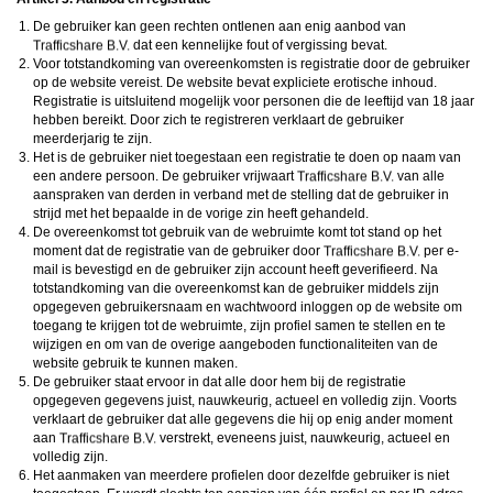
De gebruiker kan geen rechten ontlenen aan enig aanbod van
dat een kennelijke fout of vergissing bevat.
Voor totstandkoming van overeenkomsten is registratie door de gebruiker
op de website vereist. De website bevat expliciete erotische inhoud.
Registratie is uitsluitend mogelijk voor personen die de leeftijd van 18 jaar
hebben bereikt. Door zich te registreren verklaart de gebruiker
meerderjarig te zijn.
Het is de gebruiker niet toegestaan een registratie te doen op naam van
een andere persoon. De gebruiker vrijwaart
van alle
aanspraken van derden in verband met de stelling dat de gebruiker in
strijd met het bepaalde in de vorige zin heeft gehandeld.
De overeenkomst tot gebruik van de webruimte komt tot stand op het
moment dat de registratie van de gebruiker door
per e-
mail is bevestigd en de gebruiker zijn account heeft geverifieerd. Na
totstandkoming van die overeenkomst kan de gebruiker middels zijn
opgegeven gebruikersnaam en wachtwoord inloggen op de website om
toegang te krijgen tot de webruimte, zijn profiel samen te stellen en te
wijzigen en om van de overige aangeboden functionaliteiten van de
website gebruik te kunnen maken.
De gebruiker staat ervoor in dat alle door hem bij de registratie
opgegeven gegevens juist, nauwkeurig, actueel en volledig zijn. Voorts
verklaart de gebruiker dat alle gegevens die hij op enig ander moment
aan
verstrekt, eveneens juist, nauwkeurig, actueel en
volledig zijn.
Het aanmaken van meerdere profielen door dezelfde gebruiker is niet