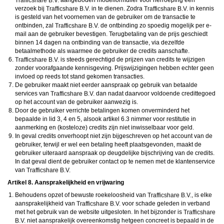
aangeboden modelformulier voor herroeping een
verzoek bij
in te dienen. Zodra
in kennis
is gesteld van het voornemen van de gebruiker om de transactie te
ontbinden, zal
de ontbinding zo spoedig mogelijk per e-
mail aan de gebruiker bevestigen. Terugbetaling van de prijs geschiedt
binnen 14 dagen na ontbinding van de transactie, via dezelfde
betaalmethode als waarmee de gebruiker de credits aanschafte.
is steeds gerechtigd de prijzen van credits te wijzigen
zonder voorafgaande kennisgeving. Prijswijzigingen hebben echter geen
invloed op reeds tot stand gekomen transacties.
De gebruiker maakt niet eerder aanspraak op gebruik van betaalde
services van
dan nadat daarvoor voldoende credittegoed
op het account van de gebruiker aanwezig is.
Door de gebruiker verrichte betalingen komen onverminderd het
bepaalde in lid 3, 4 en 5, alsook artikel 6.3 nimmer voor restitutie in
aanmerking en (kosteloze) credits zijn niet inwisselbaar voor geld.
In geval credits onverhoopt niet zijn bijgeschreven op het account van de
gebruiker, terwijl er wel een betaling heeft plaatsgevonden, maakt de
gebruiker uiteraard aanspraak op deugdelijke bijschrijving van de credits.
In dat geval dient de gebruiker contact op te nemen met de klantenservice
van
Artikel 8. Aansprakelijkheid en vrijwaring
Behoudens opzet of bewuste roekeloosheid van
, is elke
aansprakelijkheid van
voor schade geleden in verband
met het gebruik van de website uitgesloten. In het bijzonder is
niet aansprakelijk overeenkomstig hetgeen concreet is bepaald in de