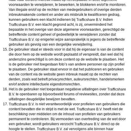
voorwaarden te verwijderen, te bewerken, te blokkeren en/of te monitoren.
Van illegale en/of op de rechten van medegebruikers of overige derden
inbreukmakende content en ander als misbruik te kwalificeren gedrag,
kunnen gebruikers een klacht indienen bij
Indien
een klacht gegrond acht, is zij, onverminderd het
bepaalde in het overige van deze algemene voorwaarden, gerechtigd de
betreffende content geheel of gedeeltelijk te verwijderen zonder dat
op enigerlei wijze aansprakelijk is jegens de betreffende
gebruiker als gevolg van een dergelijke verwijdering.
De gebruiker staat er steeds voor in dat hij de eigenaar is van de content
die door hem op de website wordt geplaatst of verspreidt, dan wel dat hij
anderszins gerechtigd is om deze content op de website te plaatsen. Het
is de gebruiker niet toegestaan foto’s van andere personen op zijn profiel
te plaatsen. De gebruiker staat ervoor in dat het publiceren en gebruiken
van de content via de website geen inbreuk maakt op de rechten van
derden, zoals wat betreft privacyrechten, auteursrechten, handelsmerken
en/of andere intellectuele eigendomsrechten.
Het is de gebruiker niet toegestaan negatieve uitlatingen over
te openbaren op bijvoorbeeld forums of reviewsites, zonder dat deze
uitlatingen deugdelijke bewijzen bevatten.
is niet verantwoordelijk voor profielen van gebruikers die
content bevatten die in strijd is met de wet.
heeft niet de
beschikking over middelen om de inhoud van profielen van gebruikers
permanent te controleren. Bij vermoeden van overtreding van de wet door
een gebruiker, wordt gebruikers verzocht
direct op de
hoogte te stellen.
zal vervolgens alle binnen haar