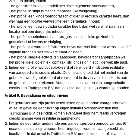
zijn, een profiel, indien:
- de gebruiker in strijd handelt met deze algemene voorwaarden;
- het profiel in strijd is met de toepasselijke wetgeving;
- het profiel een kinderpornografisch of dierlijk erotisch karakter heeft, dan
wel naar een locatie verwijst met een dergelijke inhoud;
- het profiel een gewelddadig karakter heeft, dan wel verwijst naar een
locatie met een dergelijke inhoud;
- het profiel discrimineert naar ras, geslacht, politieke gezindheid,
godsdienst of levensovertuiging;
- het profiel malware en/of virussen bevat dan wel linkt naar websites en/of
digitale bronnen met malware en/of virussen;
- het profiel illegale activiteiten aanspoort, bevordert of aanprijst dan wel
het profiel gelet op ethiek, opmaak, stijl of design niet bij de website past.
Indien een profiel wordt geblokkeerd of verwijderd vindt geen restitutie
van aangeschafte credits plaats. De omstandigheid dat het profiel van de
gebruiker wordt geblokkeerd of verwijderd in de zin van dit artikel, is aan
de gebruiker toe te rekenen. Voor het niet restitueren van aangeschafte
credits kan
dan ook niet aansprakelijk worden gehouden.
Artikel 6. Beëindiging en uitschrijving
De gebruiker kan zijn profiel verwijderen op de daartoe voorgeschreven
wijze. In geval de gebruiker op eigen initiatief overeenkomsten met
beëindigt, komen eventueel door hem reeds verkregen
credits nimmer voor restitutie in aanmerking.
Indien de gebruiker gedurende een aaneengesloten periode van zes (6)
maanden niet op zijn account heeft ingelogd, wordt dit aangemerkt als
inactiviteit. In dat geval is
gerechtigd het profiel van de