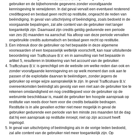
gebruiker en de bijbehorende gegevens zonder voorafgaande
kennisgeving te verwijderen. In dat geval vervalt een eventueel resterend
credittegoed en bestaat geen recht op restitutie, ongeacht de reden van
beëindiging. In geval van uitschrijving of beëindiging, zoals bedoeld in de
voorgaande bepalingen, zal alle content van de gebruiker niet langer
toegankelijk zijn. Daarnaast zijn credits geldig gedurende een periode
van zes (6) maanden na aanschaf. Na afloop van deze periode vervallen
ongebruikte credits automatisch en bestaat geen recht op restitutie.
Een inbreuk door de gebruiker op het bepaalde in deze algemene
voorwaarden of een toepasselijk wettelijk voorschrift, kan naar uitsluitende
beoordeling van
en in aanvulling van het bepaalde in
artikel 5, resulteren in blokkering van het account van de gebruiker.
is gerechtigd om de website om welke reden dan ook en
zonder voorafgaande kennisgeving en op welk moment dan ook aan te
passen of de exploitatie daarvan te beëindigen, zonder jegens de
gebruiker op enige wijze aansprakelijk te zijn. In geval
overeenkomsten beëindigt als gevolg van een niet aan de gebruiker toe te
rekenen omstandigheid en nog credittegoed voor de gebruiker op de
webruimte beschikbaar is, maakt de gebruiker ten hoogste aanspraak op
restitutie van reeds door hem voor die credits betaalde bedragen.
Restitutie is in alle gevallen echter niet meer mogelijk in geval de
gebruiker gedurende een periode van ten minste zes maanden tot de dag
dat hij een aanspraak op restitutie inroept, niet op zijn account heeft
ingelogd.
In geval van uitschrijving of beëindiging als in de vorige leden bedoeld,
zal alle content van de gebruiker niet meer toegankelijk zijn. Op