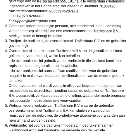
gevestigd aan de
,
,
ongeschikte online content in aanraking komen. Daarvoor enkele tips:
Installeer programma’s voor ouderlijk toezicht op jouw apparaat
. Voorbeelden van
ingeschreven in het Handelsregister onder KvK-nummer
.
programma’s voor ouderlijk toezicht zijn
Netnanny
,
Connectsafely
,
Kaspersky
en
Btw-identificatienummer:
Norton
. Deze programma’s werken zodanig dat toegang tot specifieke websites en
T: +31 (0)70-8200882
online inhoud worden geblokkeerd. Vaak blokkeren deze programma’s standaard al
E:
moc.draugreliaM@troppuS
.
een groot aantal websites waarvan algemeen verondersteld wordt dat deze
Gebruiker: iedere natuurlijke persoon, niet handelend in de uitoefening
ongeschikt zijn voor minderjarigen. Door middel van updates kunnen daar steeds
nieuwe websites aan worden toegevoegd.
van een beroep of bedrijf, die een overeenkomst met
Neem contact op met jouw internetprovider
. Er zijn internetproviders die het mogelijk
heeft gesloten of beoogt te sluiten.
maken dat bepaalde informatie van internet wordt gefilterd. Je kunt jouw
Partijen: de partijen bij de overeenkomst:
en de gebruiker
internetprovider raadplegen om na te vragen of deze service ook voor jou mogelijk
gezamenlijk.
is.
Overeenkomst: iedere tussen
Controleer jouw webbrowser
. Informeer je over de werking van jouw webbrowser
en de gebruiker tot stand
zodat je kunt zien welke websites door jouw minderjarige kinderen zijn bezocht.
gekomen overeenkomst, welke kan betreffen:
Door in geval van ongewenste sitebezoeken jouw minderjarige kinderen daarop
- de overeenkomst tot gebruik van de webruimte die tot stand komt door
aan te spreken, kun je jouw kinderen leren dat de websites niet voor hun geschikt
registratie door de gebruiker op de website;
zijn. Bovendien kun je naar aanleiding daarvan beoordelen in hoeverre jouw kind
- de overeenkomst tot aanschaf van credits om het voor de gebruiker
geïnteresseerd is in bepaalde websites, zodat je bovenstaande tips kunt hanteren.
Praat met jouw kinderen
. Leer jouw minderjarige kinderen dat ze nooit
mogelijk te maken van bepaalde functionaliteiten van de website gebruik
persoonsgegevens of persoonlijke informatie via internet moeten verstrekken aan
te maken.
vreemden, bijvoorbeeld via een chatwebsite. Leer ze ook dat niet iedereen op
Onder overeenkomst wordt voorts in elk geval begrepen het geheel van
internet hoeft te zijn wie ze zeggen te zijn en dat men wel eens verkeerde
rechtsgeldig op de rechtsverhouding tussen de gebruiker en
bedoelingen kan hebben als iemand via het internet contact opneemt met jouw
toepasselijk verklaarde bepaling of uiting, waaronder mede begrepen
kind. Vertel jouw kinderen bovendien dat ze niet met vreemde andere minderjarigen
die zij online hebben ontmoet, moeten afspreken zonder daarover eerst met jou te
het bepaalde in deze algemene voorwaarden.
overleggen. Ook is het raadzaam jouw kind te vertellen dat hij jou meteen moet
Website: iedere website van
waarop de gebruiker
laten weten wanneer iemand op internet contact met hem opneemt of wanneer
overeenkomsten met
kan sluiten en waarop, bij
jouw kind seksueel getinte content of andere content waarvan hij schrikt, op
registratie van de gebruiker, de onderhavige algemene voorwaarden aan
internet tegenkomt.
hem ter hand worden gesteld.
Via deze website verleent
, de exploitant van deze website,
chatdiensten voor entertainmentdoeleinden. Om van deze diensten gebruik te kunnen
Webruimte: het voor de gebruiker middels zijn gebruikersnaam en
maken, heb je credits nodig. Je ontvangt er bij jouw aanmelding een paar gratis, maar
wachtwoord exclusief toegankelijke gedeelte van de website.