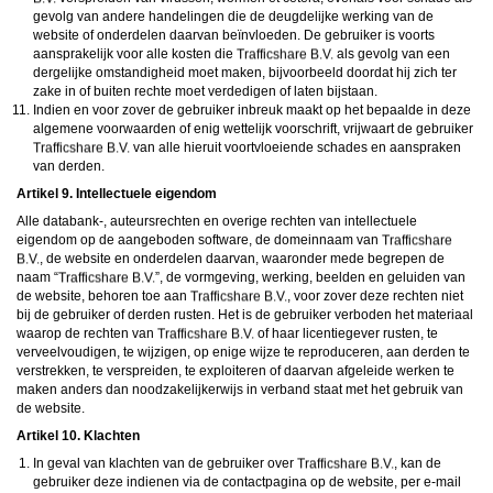
gevolg van andere handelingen die de deugdelijke werking van de
website of onderdelen daarvan beïnvloeden. De gebruiker is voorts
aansprakelijk voor alle kosten die
als gevolg van een
dergelijke omstandigheid moet maken, bijvoorbeeld doordat hij zich ter
zake in of buiten rechte moet verdedigen of laten bijstaan.
Indien en voor zover de gebruiker inbreuk maakt op het bepaalde in deze
algemene voorwaarden of enig wettelijk voorschrift, vrijwaart de gebruiker
van alle hieruit voortvloeiende schades en aanspraken
van derden.
Artikel 9. Intellectuele eigendom
Alle databank-, auteursrechten en overige rechten van intellectuele
eigendom op de aangeboden software, de domeinnaam van
, de website en onderdelen daarvan, waaronder mede begrepen de
naam “
”, de vormgeving, werking, beelden en geluiden van
de website, behoren toe aan
, voor zover deze rechten niet
bij de gebruiker of derden rusten. Het is de gebruiker verboden het materiaal
waarop de rechten van
of haar licentiegever rusten, te
verveelvoudigen, te wijzigen, op enige wijze te reproduceren, aan derden te
verstrekken, te verspreiden, te exploiteren of daarvan afgeleide werken te
maken anders dan noodzakelijkerwijs in verband staat met het gebruik van
de website.
Artikel 10. Klachten
In geval van klachten van de gebruiker over
, kan de
gebruiker deze indienen via de contactpagina op de website, per e-mail