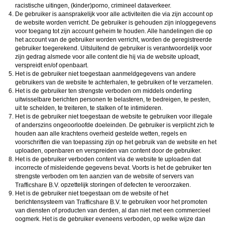
racistische uitingen, (kinder)porno, crimineel dataverkeer.
De gebruiker is aansprakelijk voor alle activiteiten die via zijn account op
de website worden verricht. De gebruiker is gehouden zijn inloggegevens
voor toegang tot zijn account geheim te houden. Alle handelingen die op
het account van de gebruiker worden verricht, worden de geregistreerde
gebruiker toegerekend. Uitsluitend de gebruiker is verantwoordelijk voor
zijn gedrag alsmede voor alle content die hij via de website uploadt,
verspreidt en/of openbaart.
Het is de gebruiker niet toegestaan aanmeldgegevens van andere
gebruikers van de website te achterhalen, te gebruiken of te verzamelen.
Het is de gebruiker ten strengste verboden om middels onderling
uitwisselbare berichten personen te belasteren, te bedreigen, te pesten,
uit te schelden, te treiteren, te stalken of te intimideren.
Het is de gebruiker niet toegestaan de website te gebruiken voor illegale
of anderszins ongeoorloofde doeleinden. De gebruiker is verplicht zich te
houden aan alle krachtens overheid gestelde wetten, regels en
voorschriften die van toepassing zijn op het gebruik van de website en het
uploaden, openbaren en verspreiden van content door de gebruiker.
Het is de gebruiker verboden content via de website te uploaden dat
incorrecte of misleidende gegevens bevat. Voorts is het de gebruiker ten
strengste verboden om ten aanzien van de website of servers van
opzettelijk storingen of defecten te veroorzaken.
Het is de gebruiker niet toegestaan om de website of het
berichtensysteem van
te gebruiken voor het promoten
van diensten of producten van derden, al dan niet met een commercieel
oogmerk. Het is de gebruiker eveneens verboden, op welke wijze dan