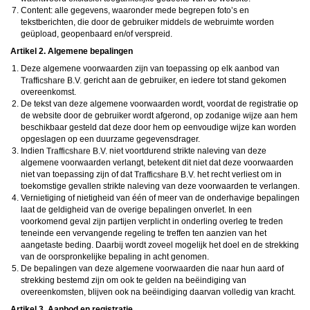
daarna dien je voor credits te betalen. De kosten daarvoor tref je aan bij jouw
Content: alle gegevens, waaronder mede begrepen foto’s en
bestelling van credits en op de pagina
Kosten
.
tekstberichten, die door de gebruiker middels de webruimte worden
behoudt zich het recht voor om zelf profielen op deze website aan te
maken en namens deze profielen berichten aan jou als gebruiker te verzenden. Door
geüpload, geopenbaard en/of verspreid.
gebruik van deze website begrijp en accepteer je dat de profielen op deze website
Artikel 2. Algemene bepalingen
gefingeerd zijn. Deze gefingeerde profielen zijn alleen aangemaakt om berichten en
flirts mee uit te wisselen; fysieke afspraken met de persoon achter een gefingeerd
Deze algemene voorwaarden zijn van toepassing op elk aanbod van
profiel zijn dan ook niet mogelijk.
gericht aan de gebruiker, en iedere tot stand gekomen
Deze site wordt beschermd door reCAPTCHA, het
Privacybeleid
en de
Algemene
Voorwaarden
van Google zijn van toepassing.
overeenkomst.
hanteert een beschermplan met als doel het herkennen en in
De tekst van deze algemene voorwaarden wordt, voordat de registratie op
bescherming nemen van consumenten die de aard van de diensten op deze website
de website door de gebruiker wordt afgerond, op zodanige wijze aan hem
mogelijk niet begrijpen. Het beschermplan houdt onder meer in dat jijzelf, maar ook
beschikbaar gesteld dat deze door hem op eenvoudige wijze kan worden
derden een toegangsverbod voor jou kunnen aanvragen. Meer informatie hierover tref
opgeslagen op een duurzame gegevensdrager.
je aan op de pagina
Toegangsverbod
.
Op het gebruik van deze website zijn de
algemene voorwaarden
,
cookieverklaring
Indien
niet voortdurend strikte naleving van deze
en
privacybeleid
van
van toepassing. Door op
"Akkoord en
algemene voorwaarden verlangt, betekent dit niet dat deze voorwaarden
doorgaan"
te klikken ga je met de
cookieverklaring
en
privacybeleid
akkoord.
niet van toepassing zijn of dat
het recht verliest om in
Indien je je op de website registreert, ga je tevens akkoord met de
algemene
toekomstige gevallen strikte naleving van deze voorwaarden te verlangen.
voorwaarden
.
Vernietiging of nietigheid van één of meer van de onderhavige bepalingen
laat de geldigheid van de overige bepalingen onverlet. In een
voorkomend geval zijn partijen verplicht in onderling overleg te treden
teneinde een vervangende regeling te treffen ten aanzien van het
aangetaste beding. Daarbij wordt zoveel mogelijk het doel en de strekking
van de oorspronkelijke bepaling in acht genomen.
De bepalingen van deze algemene voorwaarden die naar hun aard of
strekking bestemd zijn om ook te gelden na beëindiging van
overeenkomsten, blijven ook na beëindiging daarvan volledig van kracht.
Artikel 3. Aanbod en registratie